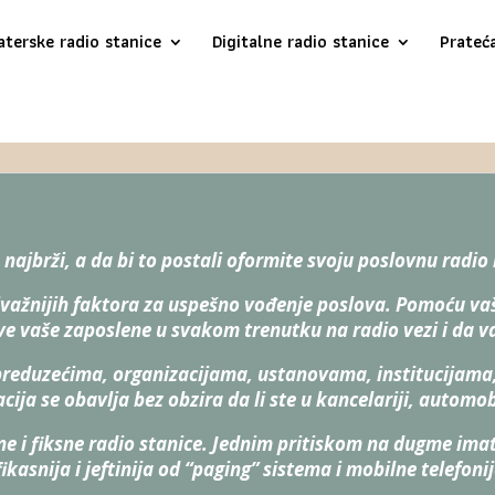
terske radio stanice
Digitalne radio stanice
Prateć
 najbrži, a da bi to postali oformite svoju poslovnu radio
jvažnijih faktora za uspešno vođenje poslova. Pomoću v
ve vaše zaposlene u svakom trenutku na radio vezi i da v
preduzećima, organizacijama, ustanovama, institucijama
ja se obavlja bez obzira da li ste u kancelariji, automob
lne i fiksne radio stanice. Jednim pritiskom na dugme im
ikasnija i jeftinija od “paging” sistema i mobilne telefonij