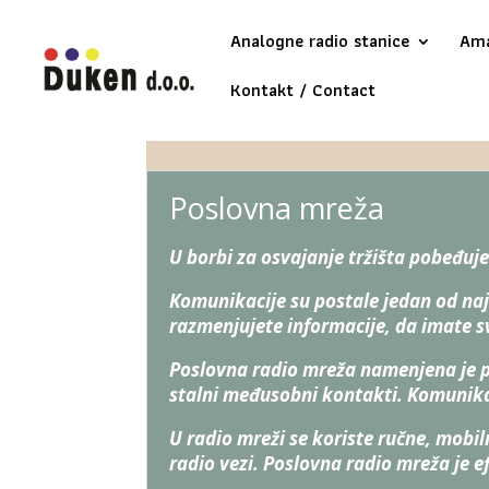
Analogne radio stanice
Ama
Kontakt / Contact
Poslovna mreža
U borbi za osvajanje tržišta pobeđuje
Komunikacije su postale jedan od na
razmenjujete informacije, da imate s
Poslovna radio mreža namenjena je 
stalni međusobni kontakti. Komunikaci
U radio mreži se koriste ručne, mobi
radio vezi. Poslovna radio mreža je ef