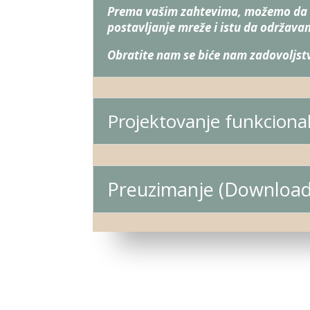
Prema vašim zahtevima, možemo da v
postavljanje mreže i istu da održava
Obratite nam se biće nam zadovoljst
Projektovanje funkcional
Preuzimanje (Download