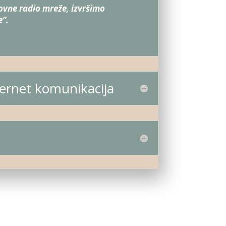
vne radio mreže, izvršimo
e”.
nternet komunikacija