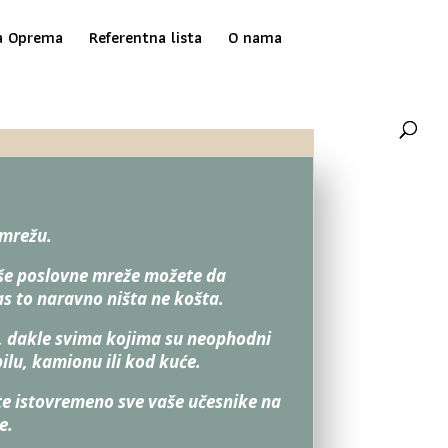
a Oprema
Referentna lista
O nama
 mrežu.
aše poslovne mreže možete da
as to naravno ništa ne košta.
, dakle svima kojima su neophodni
ilu, kamionu ili kod kuće.
ate istovremeno sve vaše učesnike na
e.