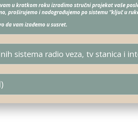
am u kratkom roku izradimo stručni projekat vaše poslo
mo, proširujemo i nadograđujemo po sistemu “ključ u ruk
vo da vam izađemo u susret.
nih sistema radio veza, tv stanica i i
)