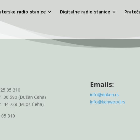
terske radio stanice
Digitalne radio stanice
Prateć
Emails:
 25 05 310
info@duken.rs
11 30 590 (Dušan Ćeha)
info@kenwood.rs
81 44 728 (Miloš Ćeha)
5 05 310