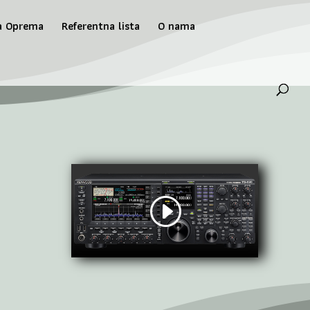
a Oprema
Referentna lista
O nama