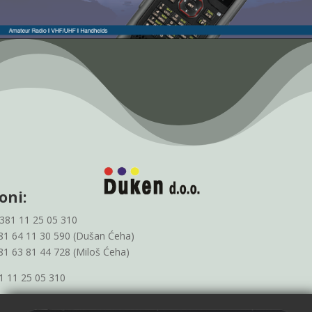
oni:
+381 11 25 05 310
381 64 11 30 590 (Dušan Ćeha)
81 63 81 44 728 (Miloš Ćeha)
1 11 25 05 310
Emails: